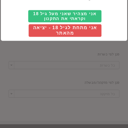
אני מצהיר שאני מעל גיל 18
וקראתי את התקנון
סנן לפי מדינה
אני מתחת לגיל 18 - יציאה
מהאתר

כל ארץ
סנן לפי כשרות

כל כשרות
סנן לפי מזקהה/מבשלה

כל מזקקה