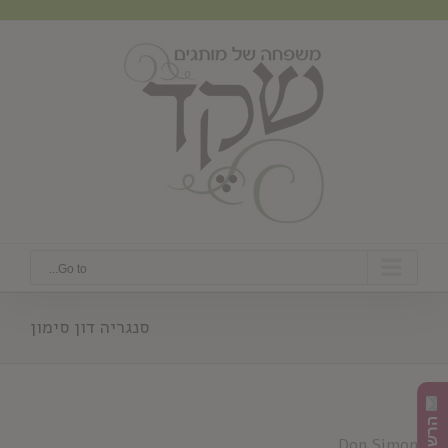
Ski
t
conten
Go to...
סנגריה דון סימון
Don Simon