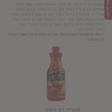
הרשמה לדיוור
משפחת קריון הקימה את היקב הראשון בשנת 1890 לאחר
שגידלה גפנים ליין במשך זמן רב. למשפחה יקבים במגוון
אזורי יין איכותיים ברחבי ספרד כגון לה מנצ'ה במרכז ספרד,
חומילה סמוך לחוף ועוד. יינות המשפחה מהווים תמורה בלתי
רגילה למחיר והינם היינות הנמכרים ביותר ברחבי ספרד
לאתר האינטרנט:
http://garciacarrion.es/en/donsimon/sangria-don-
simon-in
סנגריה דון סימון