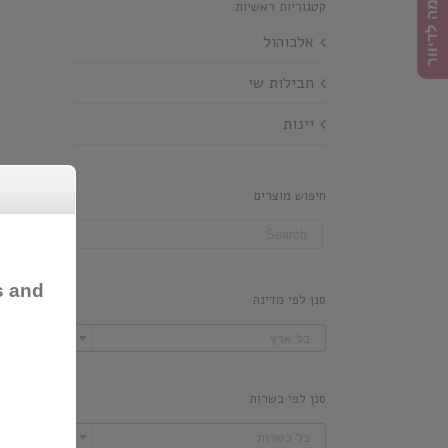
הרשמה לדיוור
קטגוריות ראשיות
אלכוהול
חבילות שי
יינות
חיפוש מוצרים
s and
סנן לפי מדינה

כל ארץ
סנן לפי כשרות

כל כשרות