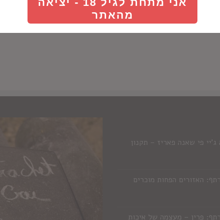
אני מתחת לגיל 18 - יציאה
Details
Details
מהאתר
'יי פי שאנה פאריז – תקנון
תף: האזורים הפחות מוכרים
תף: פרין – מעצמה של איכות