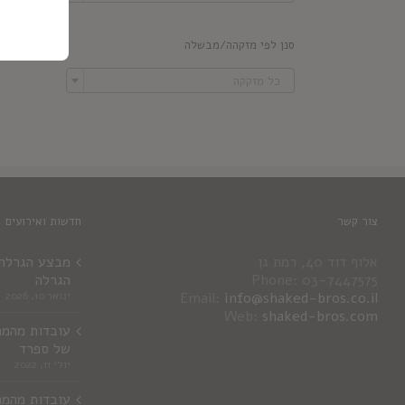
סנן לפי מזקהה/מבשלה

כל מזקקה
צור קשר
חדשות ואירועים
אלוף דוד 40, רמת גן
מבצע הגרלה ג
Phone: 03-7447575
הגרלה
info@shaked-bros.co.il
Email:
ינואר 10, 2026
Web:
shaked-bros.com
עובדות מהמר
של ספרד
יולי 11, 2022
עובדות מהמר