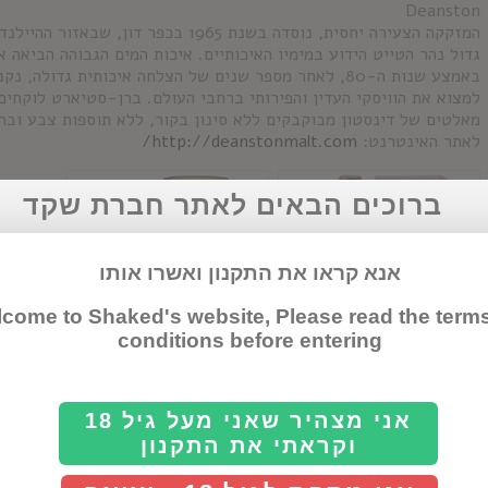
Deanston
המזקקה הצעירה יחסית, נוסדה בשנת 1965 ב
גדול נהר הטייט הידוע במימיו האיכותיים. איכות המים הגבוהה הביאה 
באמצע שנות ה-80, לאחר מספר שנים של הצלחה איכותית גדו
למצוא את הוויסקי העדין והפירותי ברחבי העולם. ברן-סטיארט לוקחים
מאלטים של דינסטון מבוקבקים ללא סינון בקור, ללא תוספות צבע ובחוזק של 46.3% 
לאתר האינטרנט:
http://deanstonmalt.com/
ברוכים הבאים לאתר חברת שקד
אנא קראו את התקנון ואשרו אותו
come to Shaked's website, Please read the term
conditions before entering
דינסטון וירג'ין
דינסטון 12 שנה
אני מצהיר שאני מעל גיל 18
אואק
וקראתי את התקנון