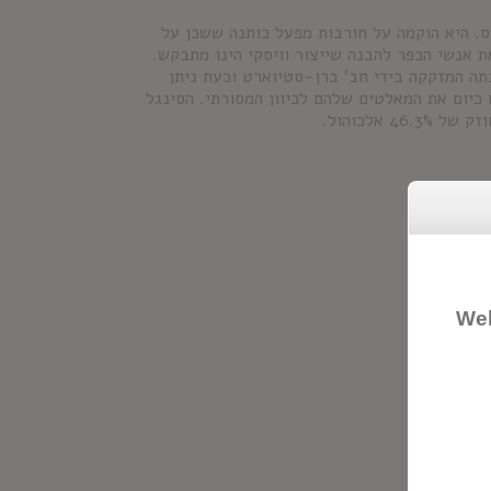
כפר דון, שבאזור ההיילנדס. היא הוקמה על חורבות מפעל כותנה ששכן על
את אנשי הכפר להבנה שייצור וויסקי הינו מתבקש.
לה, נקנתה המזקקה בידי חב' ברן-סטיוארט וכעת ניתן
 כיום את המאלטים שלהם לכיוון המסורתי. הסינגל
אלכוהול.
Wel