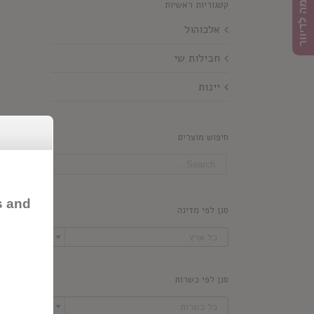
הרשמה לדיוור
קטגוריות ראשיות
אלכוהול
חבילות שי
יינות
חיפוש מוצרים
s and
סנן לפי מדינה

כל ארץ
סנן לפי כשרות

כל כשרות