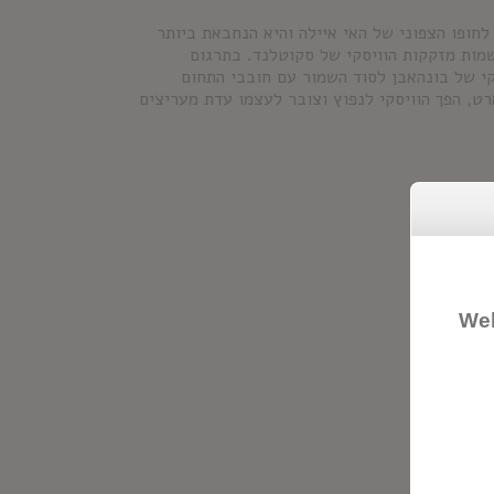
קמה ב-1881 על צוק במפרץ קטן לחופו הצפוני של האי איילה והיא הנחבאת ביותר
שמות מזקקות הוויסקי של סקוטלנד. בתרגום
קי של בונהאבן לסוד השמור עם חובבי התחום
ט, הפך הוויסקי לנפוץ וצובר לעצמו עדת מעריצים
Wel