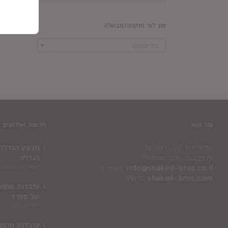
סנן לפי מזקהה/מבשלה

כל מזקקה
צור קשר
חדשות ואירועים
אלוף דוד 40, רמת גן
מבצע הגרלה ג
Phone: 03-7447575
הגרלה
info@shaked-bros.co.il
Email:
ינואר 10, 2026
Web:
shaked-bros.com
עובדות מהמר
של ספרד
יולי 11, 2022
עובדות מהמר