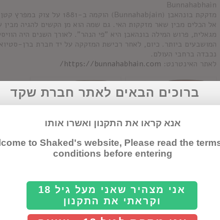
Bunnahabhain
מזקקת בונהאבן (Bunnahabjain) הו
אל הכלים מבין שאר מזקקות האי. גם שמה הוא מן הקשים להגיה מבין 
מגאלית, פרוש המילה בונהאבן היא "פי הנהר". לאורך השנים היה הוויס
המושבעים ביותר. כיום, לאחר רכישת המזקקה על יד חברת ברן-סטיואר
נכבדה ברחבי העולם.
לאתר האינטרנט:
https://bunnahabhain.com/
ברוכים הבאים לאתר חברת שקד
אנא קראו את התקנון ואשרו אותו
come to Shaked's website, Please read the term
conditions before entering
בונהאבן 12 שנה
בונאהבן סטיורדר
אני מצהיר שאני מעל גיל 18
וקראתי את התקנון