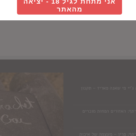
אני מתחת לגיל 18 - יציאה
Details
Details
מהאתר
'יי פי שאנה פאריז – תקנון
תף: האזורים הפחות מוכרים
תף: פרין – מעצמה של איכות