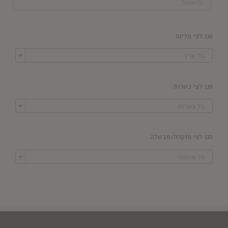
סנן לפי מדינה

כל ארץ
סנן לפי כשרות

כל כשרות
סנן לפי מזקהה/מבשלה

כל מזקקה