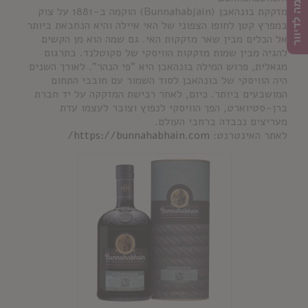
הרשמה לדיוור
מזקקת בונהאבן (Bunnahabjain) הוקמה ב-1881 על צוק
במפרץ קטן לחופו הצפוני של האי איילה והיא הנחבאת ביותר
אל הכלים מבין שאר מזקקות האי. גם שמה הוא מן הקשים
להגיה מבין שמות מזקקות הוויסקי של סקוטלנד. בתרגום
מגאלית, פרוש המילה בונהאבן היא "פי הנהר". לאורך השנים
היה הוויסקי של בונהאבן לסוד השמור עם חובבי התחום
המושבעים ביותר. כיום, לאחר רכישת המזקקה על יד חברת
ברן-סטיוארט, הפך הוויסקי לנפוץ וצובר לעצמו עדת
מעריצים נכבדה ברחבי העולם.
לאתר האינטרנט:
https://bunnahabhain.com/