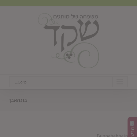
Ski
t
conten
Go to...
בונהאבן
Bunnahabhain