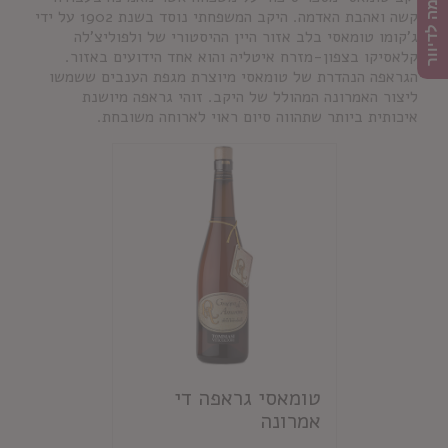
הרשמה לדיוור
קשה ואהבת האדמה. היקב המשפחתי נוסד בשנת 1902 על ידי
ג'קומו טומאסי בלב אזור היין ההיסטורי של ולפוליצ'לה
קלאסיקו בצפון-מזרח איטליה והוא אחד הידועים באזור.
הגראפה הנהדרת של טומאסי מיוצרת מגפת הענבים ששמשו
ליצור האמרונה המהולל של היקב. זוהי גראפה מיושנת
איכותית ביותר שתהווה סיום ראוי לארוחה משובחת.
טומאסי גראפה די
אמרונה