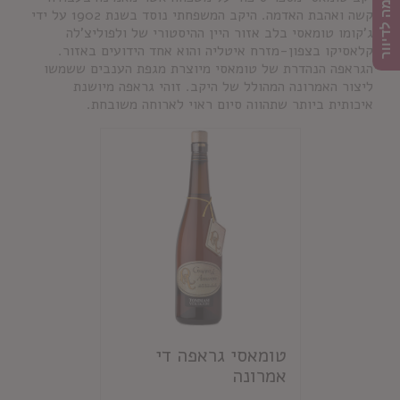
הרשמה לדיוור
קשה ואהבת האדמה. היקב המשפחתי נוסד בשנת 1902 על ידי
ג'קומו טומאסי בלב אזור היין ההיסטורי של ולפוליצ'לה
קלאסיקו בצפון-מזרח איטליה והוא אחד הידועים באזור.
הגראפה הנהדרת של טומאסי מיוצרת מגפת הענבים ששמשו
ליצור האמרונה המהולל של היקב. זוהי גראפה מיושנת
איכותית ביותר שתהווה סיום ראוי לארוחה משובחת.
טומאסי גראפה די
אמרונה