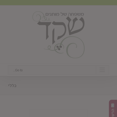
Ski
t
conten
Go to...
כללי