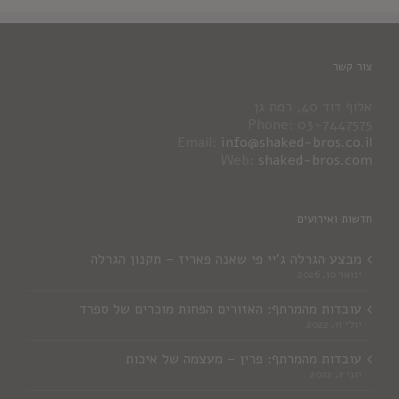
צור קשר
אלוף דוד 40, רמת גן
Phone: 03-7447575
Email:
info@shaked-bros.co.il
Web:
shaked-bros.com
חדשות ואירועים
מבצע הגרלה ג'יי פי שאנה פאריז – תקנון הגרלה
ינואר 10, 2026
עובדות מהמרתף: האזורים הפחות מוכרים של ספרד
יולי 11, 2022
עובדות מהמרתף: פרין – מעצמה של איכות
יוני 2, 2022