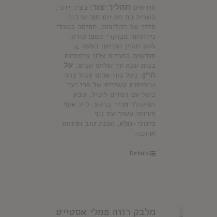
חודשים
תהליך יצור:
בציר ידני,
השריה בת 20 יום תוך ערבוב
תדיר של הקליפות. תסיסה במכלי
נירוסטה מבוקרי טמפרטורה.
30% מהיין התיישן במשך 4
חודשים בחביות אלון צרפתיות
בנות שנה עד שלוש שנים.
על
היין:
בעל גוון אדום סגול כהה
וניחוחות עשירים של פרי יער
בשל עם רמזים לוניל, טבק
ושוקולד מריר ברקע. ליין אופי
פירותי עשיר עם גוף
בינוני-מלא, מבנה טוב וסיומת
ארוכה.
Details
מלבק רוזה פמלי אסטייט