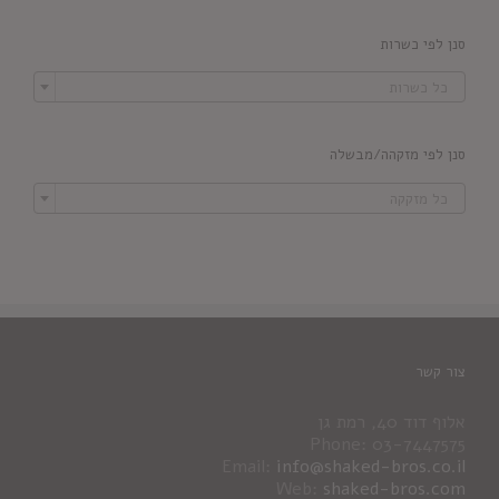
סנן לפי כשרות

כל כשרות
סנן לפי מזקהה/מבשלה

כל מזקקה
צור קשר
אלוף דוד 40, רמת גן
Phone: 03-7447575
Email:
info@shaked-bros.co.il
Web:
shaked-bros.com