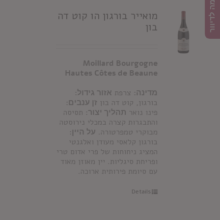
הרשמה לדיוור
מואייר בורגון הו קוט דה
בון
Moillard Bourgogne
Hautes Côtes de Beaune
מדינה:
צרפת
אזור גידול:
בורגון, קוט דה בון
זן ענבים:
פינו נואר
תהליך יצור:
תסיסה
והתבגרות קצרה במכלי נירוסטה
מבוקרי טמפרטורה.
על היין:
בורגון קלאסי מעודן ואלגנטי
המציג ניחוחות של פרי אדום טרי
ופריחת סיגליות. יין מאוזן מאוד
עם סיומת פירותית ארוכה.
Details