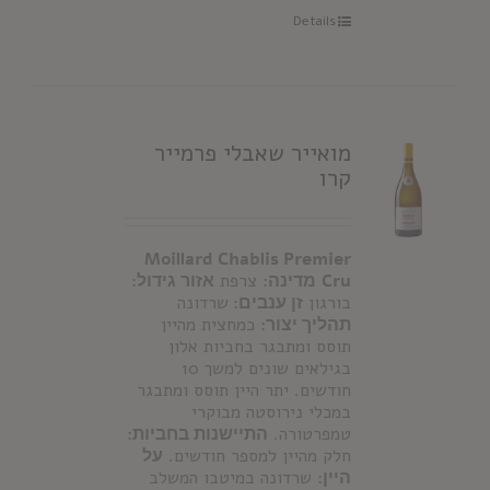
Details
מואייר שאבלי פרמייר
קרו
Moillard Chablis Premier
Cru
מדינה:
צרפת
אזור גידול:
בורגון
זן ענבים:
שרדונה
תהליך יצור:
כמחצית מהיין
תוסס ומתבגר בחביות אלון
בגילאים שונים למשך 10
חודשים. יתר היין תוסס ומתבגר
במכלי נירוסטה מבוקרי
טמפרטורה.
התיישנות בחביות:
חלק מהיין למספר חודשים.
על
היין:
שרדונה במיטבו המשלב