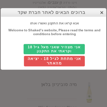
וינו ורדה
זן ענבים:
אלבריניו
(85%), טראז'אדורה (15%)
תהליך יצור:
תסיסה קרה במכלי
ברוכים הבאים לאתר חברת שקד
נירוסטה מבוקרי טמפרטורה.
על
היין:
בעל אופי פירותי מובהק
אנא קראו את התקנון ואשרו אותו
עם ניחוחות של אפרסק ומשמש
Welcome to Shaked's website, Please read the terms and
אופייניים לזן הענבים. יין מהנה
conditions before entering
מאוד עם רעננות רבה ואיזון
מצוין.
ציונים:
90 Wine
Spectator (בציר 2023)
אני מצהיר שאני מעל גיל 18
וקראתי את התקנון
Details
אני מתחת לגיל 18 - יציאה
מהאתר
מיה סוביניון בלאן