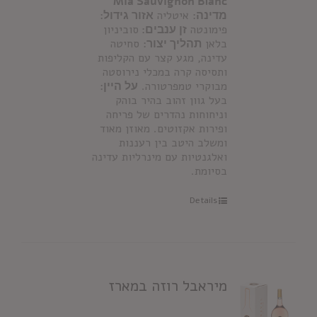
Mia Sauvignon Blanc
מדינה:
איטליה
אזור גידול:
פימונטה
זן ענבים:
סוביניון
בלאן
תהליך יצור:
סחיטה
עדינה, מגע קצר עם הקליפות
ותסיסה קרה במכלי נירוסטה
מבוקרי טמפרטורה.
על היין:
בעל גוון זהוב בהיר בוהק
וניחוחות נהדרים של פריחה
ופירות אקזוטים. מאוזן מאוד
ומשלב היטב בין רעננות
ואלגנטיות עם מינרליות עדינה
בסיומת.
Details
מיראבל רוזה במארז