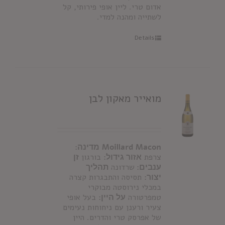
אדום טרי. ליין אופי פירותי, קל
לשתייה ומהנה למדי.
Details
מואייר מאקון לבן
Moillard Macon
מדינה:
צרפת
אזור גידול:
בורגון
זן
ענבים:
שרדונה
תהליך
יצור:
תסיסה והתבגרות קצרה
במכלי נירוסטה מבוקרי
טמפרטורה
על היין:
בעל אופי
צעיר ורענן עם ניחוחות נעימים
של אפרסק טרי והדרים. היין