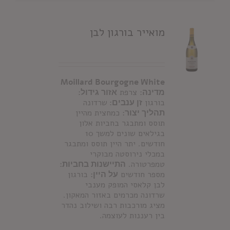
מואייר בורגון לבן
Moillard Bourgogne White
מדינה:
צרפת
אזור גידול:
בורגון
זן ענבים:
שרדונה
תהליך יצור:
כמחצית מהיין
תוסס ומתבגר בחביות אלון
בגילאים שונים למשך 10
חודשים. יתר היין תוסס ומתבגר
במכלי נירוסטה מבוקרי
טמפרטורה.
התיישנות בחביות:
מספר חודשים
על היין:
בורגון
לבן קלאסי המופק מענבי
שרדונה מכרמים באזור המאקון.
מציג מורכבות רבה ושילוב נהדר
בין רעננות לעוצמה.