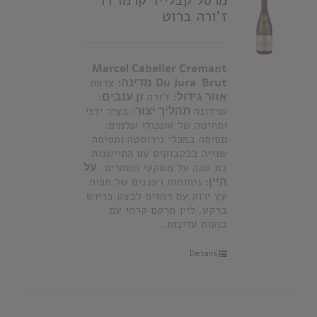
מרסל קבלייר קרמו דו
ז'ורה ברוט
Marcel Cabelier Cremant
Du Jura Brut
מדינה:
צרפת
אזור גידול:
ז'ורה
זן ענבים:
שרדונה
תהליך יצור:
בציר ידני
וסחיטה של אשכולו שלמים.
תסיסה במכלי נירוסטה ותסיסה
שנייה בבקבוקים עם התיישנות
בת שנה על משקעי השמרים.
על
היין:
ניחוחות רעננים של תפוח
עץ ירוק עם רמזים לבצק בריוש
ברקע. ליין מרקם קרמי עם
בועות עדינות.
Details