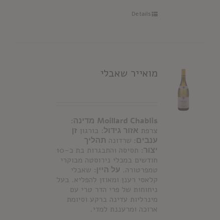
Details
מואייר שאבלי
Moillard Chablis
מדינה:
צרפת
אזור גידול:
בורגון
זן
ענבים:
שרדונה
תהליך
יצור:
תסיסה והתבגרות בת כ-10
חודשים במכלי נירוסטה מבוקרי
טמפרטורה.
על היין:
שאבלי
קלאסי רענן ומאוזן להפליא. בעל
ניחוחות של פרי הדר טרי עם
מינרליות עדינה ברקע וסיומת
ארוכה ומרעננת למדי.