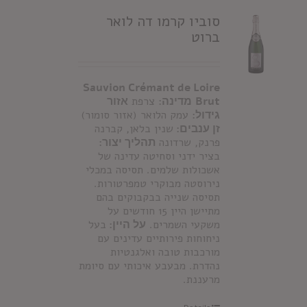
סוביו קרמו דה לואר
ברוט
Sauvion Crémant de Loire
Brut
מדינה:
צרפת
אזור
גידול:
עמק הלואר (אזור סומור)
זן ענבים:
שנין בלאן, קברנה
פרנק, שרדונה
תהליך יצור:
בציר ידני וסחיטה עדינה של
אשכולות שלמים. תסיסה במכלי
נירוסטה מבוקרי טמפרטורות.
תסיסה שנייה בבקבוקים בהם
מתיישן היין 15 חודשים על
משקעי השמרים.
על היין:
בעל
ניחוחות פירותיים עדינים עם
מורכבות טובה ואלגנטיות
נהדרת. מבעבע איכותי עם סיומת
מרעננת.