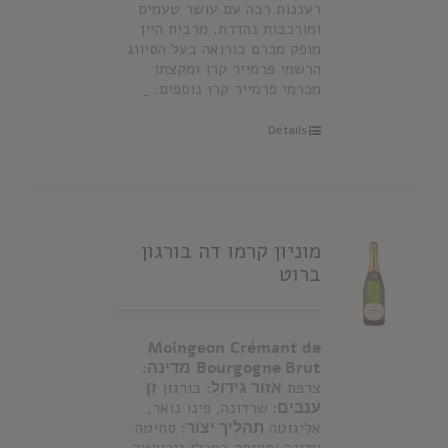
רעננות רבה עם עושר טעמים
ומורכבות נהדרת. מרבית היין
מופק מכרם בורואה בעל הסיווג
הרשמי פרמייר קרו ומקצתו
מכרמי פרמייר קרו נוספים.
Details
מוניון קרמו דה בורגון
ברוט
Moingeon
Crémant de
Bourgogne Brut
מדינה:
צרפת
אזור גידול:
בורגון
זן
ענבים:
שרדונה, פינו נואר,
אליגוטה
תהליך יצור:
סחיטה