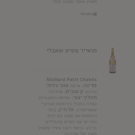
מאוזן מאוד ומהנה למדי.
Details
מואייר פטיט שאבלי
Moillard Petit Chablis
מדינה:
צרפת
אזור גידול:
בורגון
זן ענבים:
שרדונה
תהליך יצור
:
תסיסה והתבגרות
קצרה במכלי נירוסטה מבוקרי
טמפרטורה.
על היין:
בעל
ניחוחות של תפוח עץ ירוק
והדרים עם רמזים מינרליים
ברקע. ביטוי רענן צעיר ומאוזן
מאוד של שרדונה.