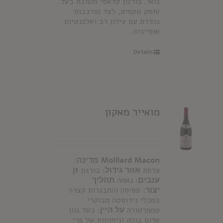
נואי. בורגון קלאסי משובח בעל
עומק טעמים, לצד מורכבות
נהדרת עם עידון רב ואלגנטיות
אופיינית.
Details
מואייר מאקון
Moillard Macon
מדינה:
צרפת
אזור גידול:
בורגון
זן
ענבים:
גאמה
תהליך
יצור:
תסיסה והתבגרות קצרה
במכלי נירוסטה מבוקרי
טמפרטורה
על היין:
בעל גוון
אדום בוהק וניחוחות של פרי