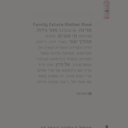
Family Estate Malbec Ros
é
מדינה:
ארגנטינה
אזור גידול:
מנדוסה
זני ענבים:
מלבק
תהליך יצור
: בציר ידני, ריסוק
עדין והפרדה והשריה קצרה על
הקליפות. סחיטה עדינה מאוד
ותסיסה במכלי נירוסטה מבוקרי
טמפרטורה.
על היין:
גוון ורוד
עדין עם ניחוחות של פרי אדום
טרי ותות שדה. יין מאוזן מאוד
עם אופי קל, רענן ומהנה ביותר.
Details