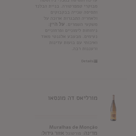
עדינה ותסיסה במכלי נירוסטה
מבוקרי טמפרטורה. בניית הבלנד
ותסיסה שנייה בבקבוקים
ולאחריה התבגרות ארוכה על
משקעי השמרים.
על היין:
ניחוחות לימוניים ופרחוניים
נעימים. מבעבע אלגנטי מאוד
ואיכותי עם בועות עדינות
ורעננות רבה.
Details
מורליאס דה מונסאו
Muralhas de Monção
מדינה:
פורטוגל
אזור גידול: