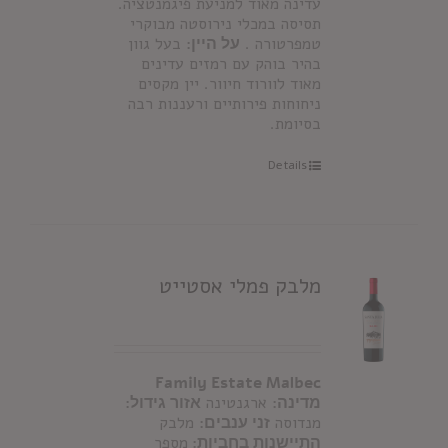
עדינה מאוד למניעת פיגמנטציה.
תסיסה במכלי נירוסטה מבוקרי
טמפרטורה .
על היין:
בעל גוון
בהיר בוהק עם רמזים עדינים
מאוד לוורוד חיוור. יין מקסים
ניחוחות פירותיים ורעננות רבה
בסיומת.
Details
מלבק פמלי אסטייט
Family Estate Malbec
מדינה:
ארגנטינה
אזור גידול:
מנדוסה
זני ענבים:
מלבק
התיישנות בחביות:
מספר