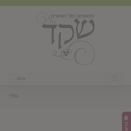
Ski
t
conten
Go to...
כללי