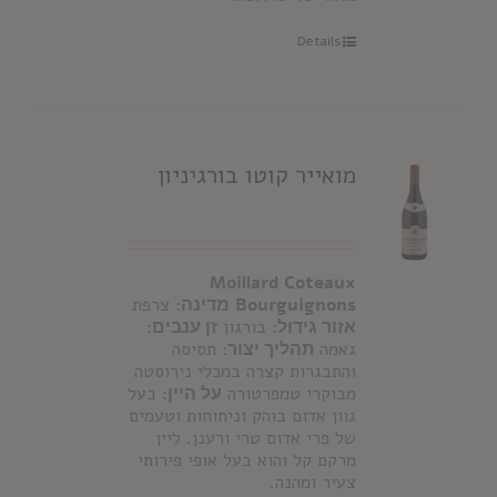
Details
מואייר קוטו בורגיניון
Moillard Coteaux
Bourguignons
מדינה:
צרפת
אזור גידול:
בורגון
זן ענבים:
גאמה
תהליך יצור:
תסיסה
והתבגרות קצרה במכלי נירוסטה
מבוקרי טמפרטורה
על היין:
בעל
גוון אדום בוהק וניחוחות וטעמים
של פרי אדום טרי ורענן. ליין
מרקם קל והוא בעל אופי פירותי
צעיר ומהנה.