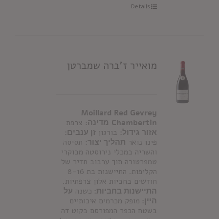
Details
מואייר ז'ברה שמברטן
Moillard Red Gevrey
Chambertin
מדינה:
צרפת
אזור גידול:
בורגון
זן ענבים:
פינו נואר
תהליך יצור:
תסיסה
והשריה במכלי נירוסטה מבוקרי
טמפרטורה תוך ערבוב תדיר של
הקליפות. התיישנות בת 8-16
חודשים בחביות אלון צרפתיות.
התיישנות בחביות:
כשנה
על
היין:
מופק מכרמים איכותיים
בשטח הכפר המפורסם בקוט דה