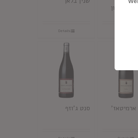
פאוסטינו VII
שנין בלאן
Wel
 סוביניון
Details
Details
 ארמיטאז'
סנט ג'וזף