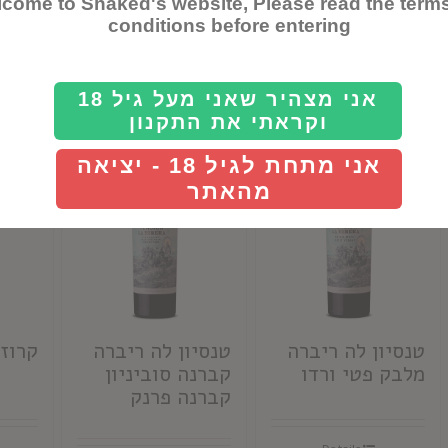
פאוסטינו VII רוזה
פאוסטינו VII
come to Shaked's website, Please read the term
גרנאש
קברנה
conditions before entering
אני מצהיר שאני מעל גיל 18
Details
Details
וקראתי את התקנון
אני מתחת לגיל 18 - יציאה
מהאתר
טנסיון לה ריברה
טנסיון לה ריברה
קרוז
מלבק פטי ורדו
קברנה סוביניון
קברנה פרנק