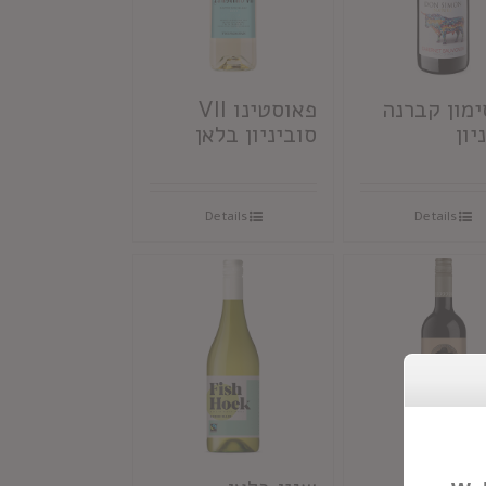
ימון קברנה
פאוסטינו VII
יון
סוביניון בלאן
Details
Details