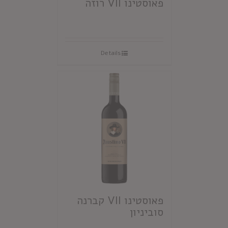
פאוסטינו VII רוזה
Details
פאוסטינו VII קברנה
סוביניון