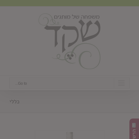
Ski
t
conten
Go to...
כללי