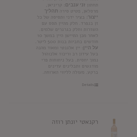
תחתון
זני ענבים:
קריניאן,
מרסלאן, פטיט סירה
תהליך
ייצור:
בציר ידני ותסיסה של כל
זן בנפרד. חלק מהיין תסס עם
השזרות וחלק כגרגרים שלמים.
לאחר מכן התיישן היין במשך 10
חודשים בחביות בנות 500 ליטר.
על היין:
יין אלגנטי ומאוד מהנה
בעל עידון רב וריכוז אלכוהול
נמוך יחסית. בעל ניחוחות פרי
מודגשים ותבלינים עדינים
ברקע. מעולה לליווי הארוחה.
Details
רקנאטי יונתן רוזה