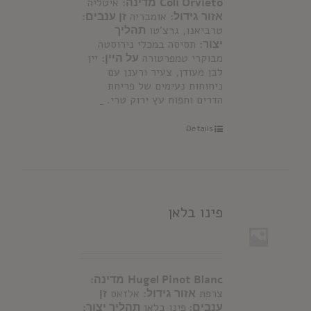
Coli Orvieto
מדינה:
איטליה
אזור גידול:
אומבריה
זן ענבים:
טרביאנו, גרצ'טו
תהליך
יצור:
תסיסה במכלי נירוסטה
מבוקרי טמפרטורה
על היין:
יין
לבן מעודן, צעיר ורענן עם
ניחוחות נעימים של פריחת
הדרים ותפוח עץ ירוק טרי.
Details
פינו בלאן
Hugel Pinot Blanc
מדינה:
צרפת
אזור גידול:
אלזאס
זן
ענבים:
פינו בלאן
תהליך יצור: