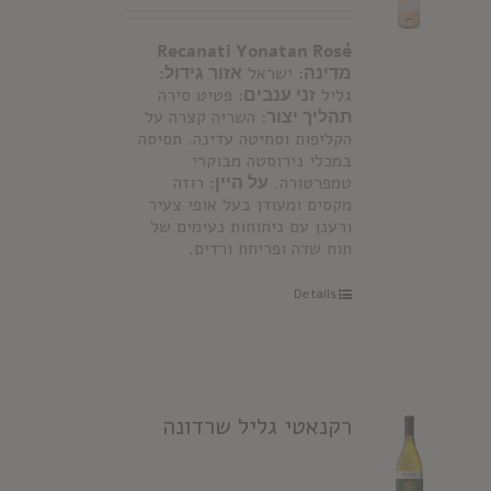
Recanati Yonatan Ros
é
מדינה:
ישראל
אזור גידול:
גליל
זני ענבים:
פטיט סירה
תהליך יצור:
השריה קצרה על
הקליפות וסחיטה עדינה. תסיסה
במכלי נירוסטה מבוקרי
טמפרטורה.
על היין:
רוזה
מקסים ומעודן בעל אופי צעיר
ורענן עם ניחוחות נעימים של
תות שדה ופריחת ורדים.
Details
רקנאטי גליל שרדונה