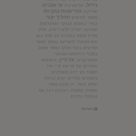
גידול:
קליפורניה
זני ענבים:
שרדונה
התיישנות בחביות:
מספר חודשים
תהליך יצור:
בציר בשעות הבוקר המוקדמות
וסחיטה ישירה ללא ריסוק. חלק
מהיין תוסס בחביות עץ אלון בהן
הוא ממשיך להתיישן במשך מספר
חודשים בעוד חלקו האחר תוסס
במכלי נירוסטה מבוקרי
טמפרטורה.
על היין:
ניחוחות
עשירים של פריחת פרי הדר
ותפוח עץ ירוק משולבים
בשקדים קלויים, קרם ברולה
ומלון בשל. יין מהנה מאוד
ומאוזן המשלב רעננות רבה עם
נוכחות נהדרת.
Details