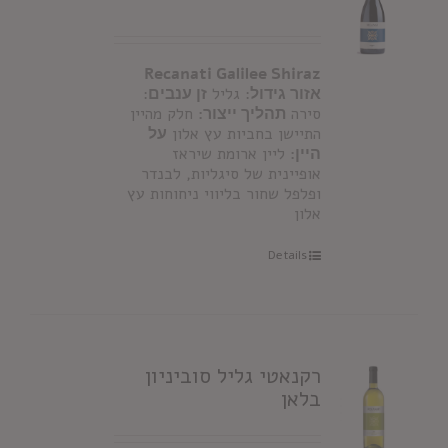
Recanati Galilee Shiraz
אזור גידול
: גליל
זן ענבים
:
סירה
תהליך ייצור:
חלק מהיין
התיישן בחביות עץ אלון
על
היין:
ליין ארומת שיראז
אופיינית של סיגליות, לבנדר
ופלפל שחור בליווי ניחוחות עץ
אלון
Details
רקנאטי גליל סוביניון
בלאן