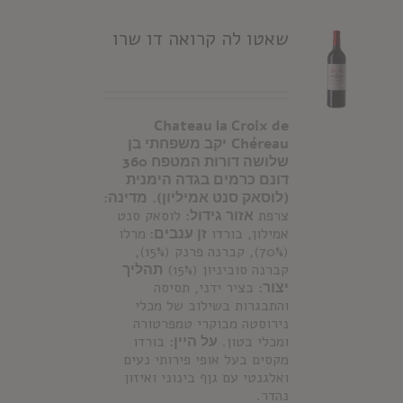
שאטו לה קרואה דו שרו
Chateau la Croix de
Chéreau
יקב משפחתי בן
שלושה דורות המטפח 360
דונם כרמים בגדה הימנית
(לוסאק סנט אמיליון).
מדינה:
צרפת
אזור גידול:
לוסאק סנט
אמילון, בורדו
זן ענבים:
מרלו
(70%), קברנה פרנק (15%),
קברנה סוביניון (15%)
תהליך
יצור:
בציר ידני, תסיסה
והתבגרות בשילוב של מכלי
נירוסטה מבוקרי טמפרטורה
ומכלי בטון.
על היין:
בורדו
מקסים בעל אופי פירותי נעים
ואלגנטי עם גןף בינוני ואיזון
נהדר.