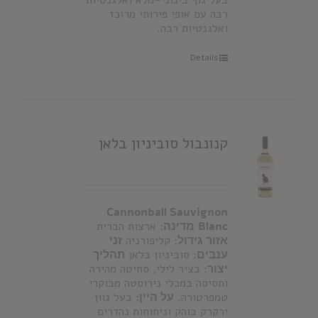
בעל גוף בינוני-מלא ואלגנטיות
רבה עם אופי פירותי מרוכז
ואלגנטיות רבה.
Details
קנונבול סוביניון בלאן
Cannonball Sauvignon
Blanc
מדינה:
ארצות הברית
אזור גידול:
קליפורניה
זני
ענבים:
סוביניון בלאן
תהליך
יצור
: בציר לילי, סחיטה מהירה
ותסיסה במכלי נירוסטה מבוקרי
טמפרטורה.
על היין:
בעל גוון
ירקרק בוהק וניחוחות נהדרים