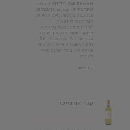
Coli Chianti
מדינה:
איטליה
אזור גידול:
טוסקנה
זן ענבים:
סנג'ובזה בתוספת מעט קנאיולו,
קברנה ומרלו
תהליך
יצור:
תסיסה במכלי נירוסטה
מבוקרי טמפרטורה תוך ערבוב
תדיר של קליפות הענבים.
על
היין:
קיאנטי אופייני בעל אופי
פירותי קל, צעיר ומהנה מאוד
לשתייה
Details
קולי אורבייטו