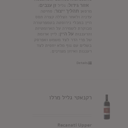
אזור גידול:
גליל
זן ענבים:
מרסאן
תהליך ייצור
: סחיטה
עדניה ולאחר הצללה קצרה תסס
היין במכלי נירוסטה בטמפרטורה
מבוקרת לשמירה על הארומטיות
והרעננות
על היין:
ליין ארומת
של פרי הדר לצד משמש ואפרסק
בשלים עם גוף מלא יחסית לצד
רעננות ואיזון מצוינים.
Details
רקנאטי גליל מרלו
Recanati Upper