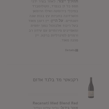
תהליך ייצור:
לאחר בציר ידני
תסס כל זן בנפרד, הקולומברד
במיכלי נירוסטה ואילו הרוסאן
והשרדונה בחביות עץ בנות שנה
ושנתיים.
על היין:
יין רענן מאוד
בעל ריכוז אלכוהול נמוך יחסית
ומאפיינים פירותיים עם עידון רב
ורמזים למינרליות ברקע. יין
מהנה מאוד.
Details
רקנאטי מד בלנד אדום
Recanati Med Blend Red
אזור גידול:
גליל עליון וגליל