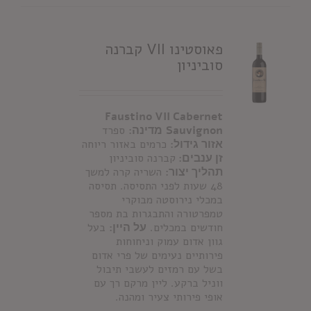
פאוסטינו VII קברנה
סוביניון
Faustino VII Cabernet
Sauvignon
מדינה:
ספרד
אזור גידול:
כרמים באזור ריוחה
זן ענבים:
קברנה סוביניון
תהליך יצור:
השריה קרה למשך
48 שעות לפני התסיסה. תסיסה
במכלי נירוסטה מבוקרי
טמפרטורה והתבגרות בת מספר
חודשים במכלים.
על היין:
בעל
גוון אדום עמוק וניחוחות
פירותיים נעימים של פרי אדום
בשל עם רמזים לעשבי תיבול
ווניל ברקע. ליין מרקם רך עם
אופי פירותי צעיר ומהנה.