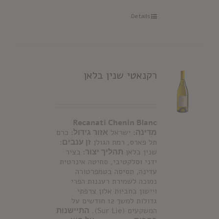
Details
רקנאטי שנין בלאן
Recanati Chenin Blanc
מדינה:
ישראל
אזור גידול:
כרם
תל פארס, רמת הגולן
זן ענבים:
שנין בלאן
תהליך יצור:
בציר
ידני וסלקטיבי, סחיטה אינרטית
עדינה, תסיסה בטמפרטורה
נמוכה לשמירת רעננות הפרי
ויישון בחביות אלון צרפתי
גדולות למשך 12 חודשים על
המשקעים (Sur Lie).
התיישנות