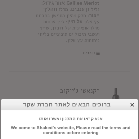
Galilee Merlot
אזור גידול:
גליל
זן ענבים:
מרלו
תהליך
ייצור
: חלק מהיין התיישן בחביות
עץ אלון
על היין:
ליין ארומת
מרלו אופיינית של דובדן, שזיף
ועשבי תיבול ים תיכוניים בליווי
ניחוחות עץ אלון.
Details
רקנאטי ג'ייקוב
ברוכים הבאים לאתר חברת שקד
אנא קראו את התקנון ואשרו אותו
Recanati Jacob
מדינה:
ישראל
אזור גידול:
כרם יפתח,
Welcome to Shaked's website, Please read the terms and
גליל עליון
זני ענבים:
קברנה
conditions before entering