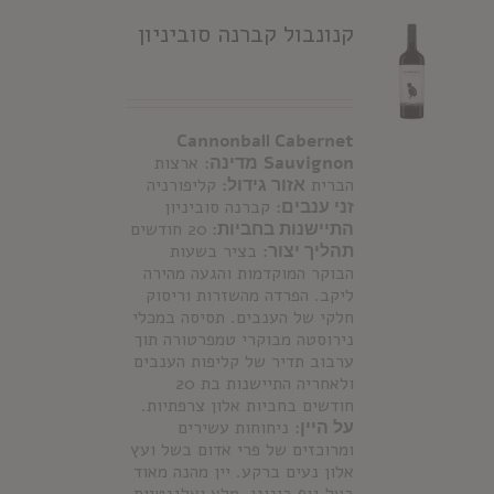
קנונבול קברנה סוביניון
Cannonball Cabernet
Sauvignon
מדינה:
ארצות
הברית
אזור גידול:
קליפורניה
זני ענבים:
קברנה סוביניון
התיישנות בחביות:
20 חודשים
תהליך יצור:
בציר בשעות
הבוקר המוקדמות והגעה מהירה
ליקב. הפרדה מהשזרות וריסוק
חלקי של הענבים. תסיסה במכלי
נירוסטה מבוקרי טמפרטורה תוך
ערבוב תדיר של קליפות הענבים
ולאחריה התיישנות בת 20
חודשים בחביות אלון צרפתיות.
על היין:
ניחוחות עשירים
ומרוכזים של פרי אדום בשל ועץ
אלון נעים ברקע. יין מהנה מאוד