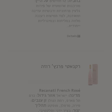
בחבית:
12 חודשים
על היין:
מורכבות ארומטית של פירות
גלעין פרחוניות ודבשיות עדינה
ומאוזנת, לצד חמיצות רעננה
מלווה במליחות ובמינרליות
ייחודית.
Details
רקנאטי פרנץ' רוזה
Recanati French Rosé
מדינה:
ישראל
אזור גידול:
כרם
תל פארס, רמת הגולן
זן ענבים:
סירה, מרסלן, מוסקט
תהליך
יצור:
בציר ידני וסלקטיבי,