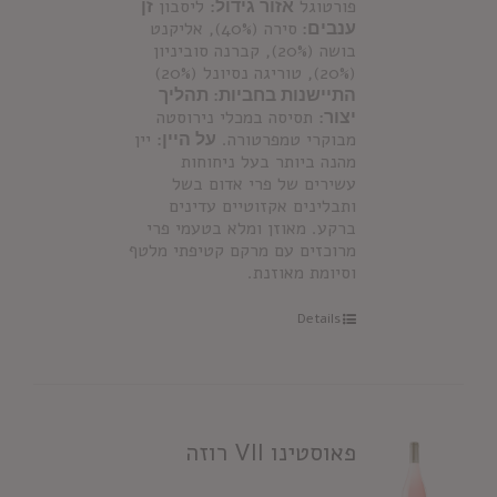
פורטוגל
אזור גידול:
ליסבון
זן
ענבים:
סירה (40%), אליקנט
בושה (20%), קברנה סוביניון
(20%), טוריגה נסיונל (20%)
התיישנות בחביות:
תהליך
יצור:
תסיסה במכלי נירוסטה
מבוקרי טמפרטורה.
על היין:
יין
מהנה ביותר בעל ניחוחות
עשירים של פרי אדום בשל
ותבלינים אקזוטיים עדינים
ברקע. מאוזן ומלא בטעמי פרי
מרוכזים עם מרקם קטיפתי מלטף
וסיומת מאוזנת.
Details
פאוסטינו VII רוזה