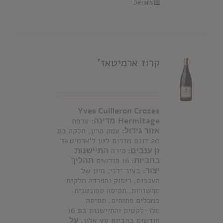
Details
קרוז ארמיטאז'
Yves Cuilleron Crozes
Hermitage
מדינה:
צרפת
אזור גידול:
עמק הרון, חלקה בת
20 דונם מדרום לטן ל'ארמיטאז'
זן ענבים:
סירה
התיישנות
בחביות:
16 חודשים
תהליך
יצור:
בציר ידני, מיון של
הענבים, ריסוק והפרדה חלקית
מהשזרות. תסיסה ספונטנית
במכלים פתוחים. תסיסה
מלו-לקטית והתיישנות בת 16
חודשים בחביות עץ אלון.
על