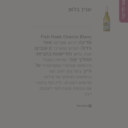
הרשמה לדיוור
שנין בלאן
Fish Hoek Chenin Blanc
מדינה:
דרום אפריקה
אזור
גידול:
הקייפ המערבי
זן ענבים:
שנין בלאן
התיישנות בחביות:
תהליך יצור:
תסיסה במכלי
נירוסטה מבוקרי טמפרטורה
על
היין:
בעל גוון זהוב קש
וניחוחות נעימים של פירות
טרופים רעננים. ליין גוף בינוני
עם נוכחות טובה לצד רעננות
רבה
Details