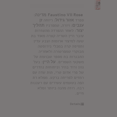
Faustino VII Rose
מדינה:
ספרד
אזור גידול:
ריוחה
זן
ענבים:
ויורה, טמפרניו
תהליך
יצור:
לאחר ההפרדה מהשזרות
עובר היין השריה קצרה מאוד בת
שעה למיצוי ארומות וצבע עדין
ותסיסה קרה במכלי נירוסטה
מבוקרי טמפרטורה ולאחריה
התבגרות בת מספר שבועות על
משקעי השמרים.
על היין:
בעל
גוון ורוד בהיר וניחוחות נהדרים
של פרי אדום טרי, תות שדה עם
רמזים לפריחה ברקע. ממלא רת
הפה בטעמים עשירים עם רעננות
רבה. רוזה מהנה ביותר ומלא
חיים.
Details