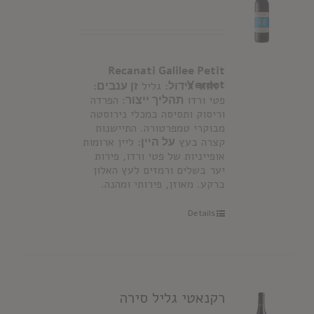
Recanati Galilee Petit
Verdot
אזור גידול:
גליל
זן ענבים:
פטי ורדו
תהליך ייצור
: הפרדה
וריסוק ותסיסה במכלי נירוסטה
מבוקרי טמפרטורה. התיישנות
קצרה בעץ
על היין:
ליין ארומות
אופייניות של פטי ורדו, פירות
יער בשלים ורמזים לעץ האלון
ברקע. מאוזן, פירותי ומהנה.
Details
רקנאטי גליל סירה