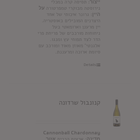
ייצור:
תסיסה קרה במכלי
נירוסטה מבוקרי טמפרטורה
על
היין:
גרונר איכותי של אחד
היצרנים המובילים באוסטריה.
יין מרענן וארומאטי בעל
ניחוחות מורכבים של פריחת פרי
הדר לצד תפוחי עץ ומנגו.
אלגנטי' מאוזן מאוד ומורכב עם
סיומת ארוכה ומרעננת.
Details
קנונבול שרדונה
Cannonball Chardonnay
מדינה:
ארצות הברית
אזור