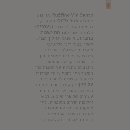
Ruffino Vin Santo
מדינה:
איטליה
אזור גידול:
טוסקנה,
כרמים באזור קיאנטי
זן ענבים:
מלבזיה, טרביאנו
התיישנות
בחביות:
3 שנים
תהליך יצור:
לאחר בציר ידני סלקטיבי
מועברים אשכולות הענבים
ליבוש על מתלים ייעודיים תוך
כדי אוורור קבוע. התסיסה
מתבצעת בחביות עץ קטנות בהן
ממשיך היין להתיישן עד שחרורו
לשוק כ-3 שנים לאחר הבציר.
על היין:
יין קינוח מסורתי מיוחד
בעל גוון זהוב ענברי וניחוחות
עשירים של פרי מיובש, דבש
וקליפות הדרים מסוכרות. ליין
מתיקות עשירה עם חמיצות
מאזנת וטעמים אקזוטיים
מרוכזים של פרי בשל מתוק.