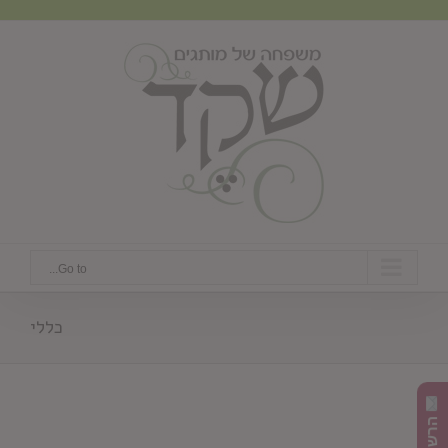
Ski
t
conten
Go to...
כללי