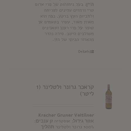
היין:
בעל ניחוחות של פרי אדום
טרי ורמזים עדינים לפריחה
ולחביות העץ ברקע. בפה הוא
מאוזן מאוד, עשיר בטעמים אך
שומר על פרי רענן וטאנינים
משולבים היטב. סירה נהדר
מהאזור הביתי של הזן.
Details
קראכר גרונר ולטלינר (1
ליטר)
Kracher Gruner Veltliner
אזור גידול:
אוסטריה
זן ענבים:
100% גרונר ולטלינר
תהליך