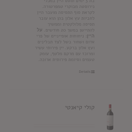
בת 3 ימים תוסס היין במכלי
נירוסטה מבוקרי טמפרטורה.
לקראת סוף התסיסה מועבר היין
לחביות עץ אלון בהן הוא עובר
תסיסה מלולקטית וממשיך
להתיישן במשך 20 חודשים.
על
היין:
ניחוחות אופייניים של פרי
אדום ושחור בשל לצד תבלינים
ועץ אלון ברקע. יין פירותי עשיר
ומרוכז עם מרקם מלטף, עומק
טעמים וסיומת פירותית ארוכה.
Details
קולי קיאנטי