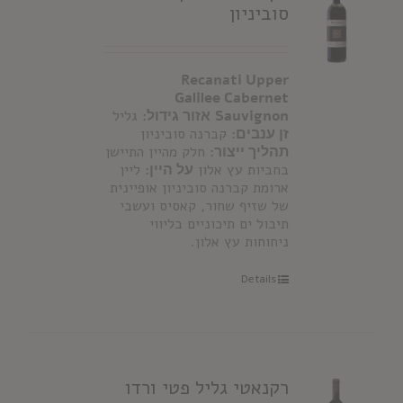
סוביניון
Recanati Upper
Galilee Cabernet
Sauvignon
אזור גידול:
גליל
זן ענבים:
קברנה סוביניון
תהליך ייצור:
חלק מהיין התיישן
בחביות עץ אלון
על היין:
ליין
ארומת קברנה סוביניון אופיינית
של שזיף שחור, קאסיס ועשבי
תיבול ים תיכוניים בליווי
ניחוחות עץ אלון.
Details
רקנאטי גליל פטי ורדו