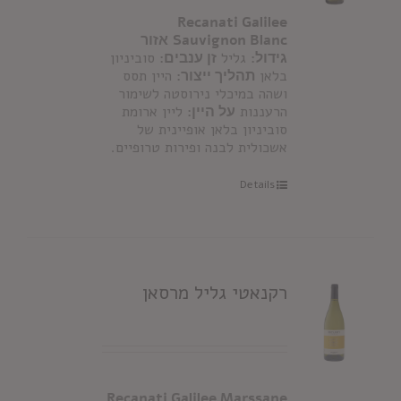
Recanati Galilee
Sauvignon Blanc
אזור
גידול:
גליל
זן ענבים:
סוביניון
בלאן
תהליך ייצור:
היין תסס
ושהה במיכלי נירוסטה לשימור
הרעננות
על היין:
ליין ארומת
סוביניון בלאן אופיינית של
אשכולית לבנה ופירות טרופיים.
Details
רקנאטי גליל מרסאן
Recanati Galilee Marssane