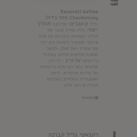
Recanati Galilee
Chardonnay
אזור גידול:
גליל
זן ענבים
: שרדונה
תהליך
ייצור:
חלק מהיין עובר את
תהליך התסיסה בחביות עץ אלון
צרפתי וממשיך לשהות בהן יחד
עם שמריו (Sur lie), למשך
שמונה חודשים וחלקו במיכלי
נירוסטה
על היין
: יין לבן
אלגנטי בעל גוף מלא וניחוחות
של פירות טרופיים, לימון
ואשכולית המלווים בארומת
תבלינים ועץ אלון
Details
רקנאטי גליל קברנה