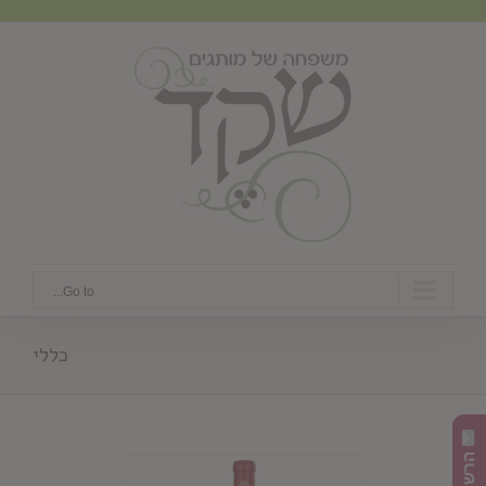
Ski
t
conten
Go to...
כללי