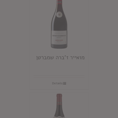
מואייר ז'ברה שמברטן
Details