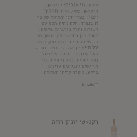
תחתון
זני ענבים:
קריניאן,
מרסלאן, פטיט סירה
תהליך
ייצור:
בציר ידני ותסיסה של כל
זן בנפרד. חלק מהיין תסס עם
השזרות וחלק כגרגרים שלמים.
לאחר מכן התיישן היין במשך 10
חודשים בחביות בנות 500 ליטר.
על היין:
יין אלגנטי ומאוד מהנה
בעל עידון רב וריכוז אלכוהול
נמוך יחסית. בעל ניחוחות פרי
מודגשים ותבלינים עדינים
ברקע. מעולה לליווי הארוחה.
Details
רקנאטי יונתן רוזה