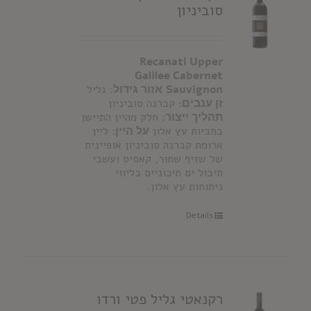
סוביניון
Recanati Upper
Galilee Cabernet
Sauvignon
אזור גידול:
גליל
זן ענבים:
קברנה סוביניון
תהליך ייצור:
חלק מהיין התיישן
בחביות עץ אלון
על היין:
ליין
ארומת קברנה סוביניון אופיינית
של שזיף שחור, קאסיס ועשבי
תיבול ים תיכוניים בליווי
ניחוחות עץ אלון.
Details
רקנאטי גליל פטי ורדו