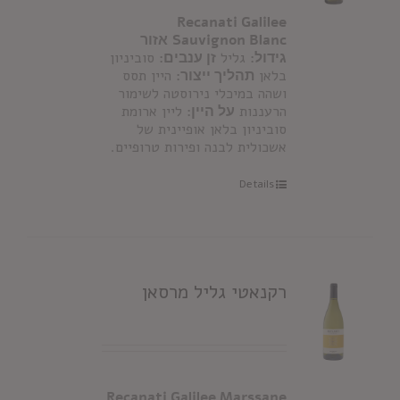
Recanati Galilee
Sauvignon Blanc
אזור
גידול:
גליל
זן ענבים:
סוביניון
בלאן
תהליך ייצור:
היין תסס
ושהה במיכלי נירוסטה לשימור
הרעננות
על היין:
ליין ארומת
סוביניון בלאן אופיינית של
אשכולית לבנה ופירות טרופיים.
Details
רקנאטי גליל מרסאן
Recanati Galilee Marssane