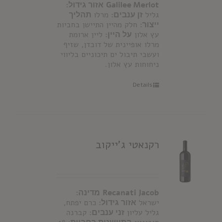
Galilee Merlot
אזור גידול:
גליל
זן ענבים:
מרלו
תהליך
ייצור
: חלק מהיין התיישן בחביות
עץ אלון
על היין:
ליין ארומת
מרלו אופיינית של דובדן, שזיף
ועשבי תיבול ים תיכוניים בליווי
ניחוחות עץ אלון.
Details
רקנאטי ג'ייקוב
Recanati Jacob
מדינה:
ישראל
אזור גידול:
כרם יפתח,
גליל עליון
זני ענבים:
קברנה