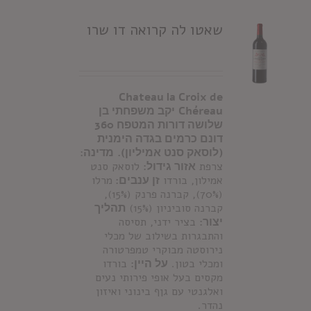
שאטו לה קרואה דו שרו
Chateau la Croix de
Chéreau
יקב משפחתי בן
שלושה דורות המטפח 360
דונם כרמים בגדה הימנית
(לוסאק סנט אמיליון).
מדינה:
צרפת
אזור גידול:
לוסאק סנט
אמילון, בורדו
זן ענבים:
מרלו
(70%), קברנה פרנק (15%),
קברנה סוביניון (15%)
תהליך
יצור:
בציר ידני, תסיסה
והתבגרות בשילוב של מכלי
נירוסטה מבוקרי טמפרטורה
ומכלי בטון.
על היין:
בורדו
מקסים בעל אופי פירותי נעים
ואלגנטי עם גןף בינוני ואיזון
נהדר.