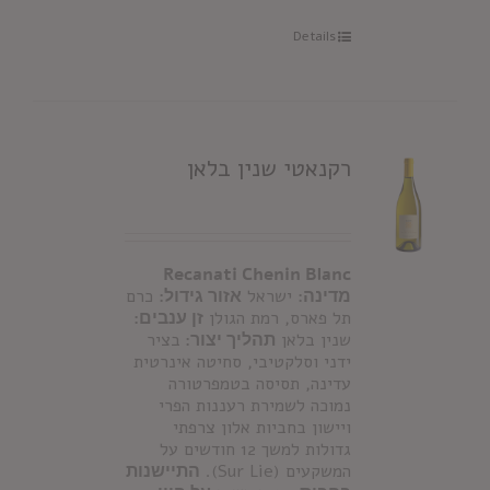
Details
רקנאטי שנין בלאן
Recanati Chenin Blanc
מדינה:
ישראל
אזור גידול:
כרם
תל פארס, רמת הגולן
זן ענבים:
שנין בלאן
תהליך יצור:
בציר
ידני וסלקטיבי, סחיטה אינרטית
עדינה, תסיסה בטמפרטורה
נמוכה לשמירת רעננות הפרי
ויישון בחביות אלון צרפתי
גדולות למשך 12 חודשים על
המשקעים (Sur Lie).
התיישנות