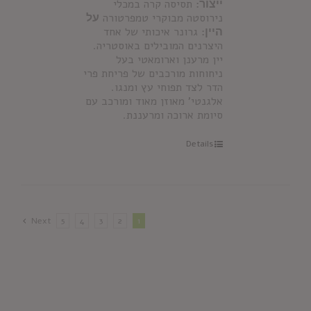
ייצור:
תסיסה קרה במכלי
נירוסטה מבוקרי טמפרטורה
על
היין:
גרונר איכותי של אחד
היצרנים המובילים באוסטריה.
יין מרענן וארומאטי בעל
ניחוחות מורכבים של פריחת פרי
הדר לצד תפוחי עץ ומנגו.
אלגנטי' מאוזן מאוד ומורכב עם
סיומת ארוכה ומרעננת.
Details
Next
5
4
3
2
1