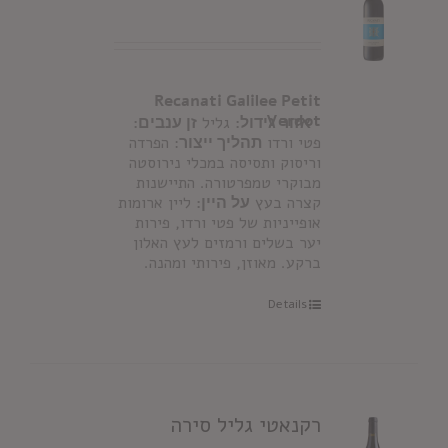
Recanati Galilee Petit
Verdot
אזור גידול:
גליל
זן ענבים:
פטי ורדו
תהליך ייצור
: הפרדה
וריסוק ותסיסה במכלי נירוסטה
מבוקרי טמפרטורה. התיישנות
קצרה בעץ
על היין:
ליין ארומות
אופייניות של פטי ורדו, פירות
יער בשלים ורמזים לעץ האלון
ברקע. מאוזן, פירותי ומהנה.
Details
רקנאטי גליל סירה