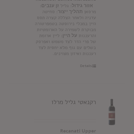
אזור גידול:
גליל
זן ענבים:
מרסאן
תהליך ייצור
: סחיטה
עדניה ולאחר הצללה קצרה תסס
היין במכלי נירוסטה בטמפרטורה
מבוקרת לשמירה על הארומטיות
והרעננות
על היין:
ליין ארומת
של פרי הדר לצד משמש ואפרסק
בשלים עם גוף מלא יחסית לצד
רעננות ואיזון מצוינים.
Details
רקנאטי גליל מרלו
Recanati Upper