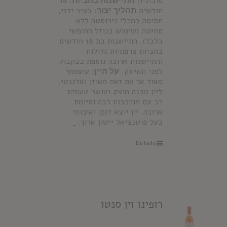
סוביניון
התיישנות בחביות:
18
חודשים
תהליך יצור:
בציר ידני,
תסיסה במכלי נירוסטה ללא
סחיטה (שימוש בנוזל החופשי
בלבד). התיישנות בת 18 חודשים
בחביות צרפתיות גדולות
והתיישנות ארוכה נוספת בבקבוק
לפני השיווק.
על היין:
עוצמתי
מאוד אך עם זאת מאוזן ואלגנטי.
ליין מבנה מוצק ועושר טעמים
רב עם מורכבות רבה וסיומת
ארוכה. יין יוצא דופן ואיכותי
בעל פוטנציאל יישון ארוך.
Details
רופינו וין סנטו