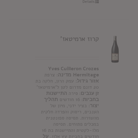
Details
קרוז ארמיטאז'
Yves Cuilleron Crozes
Hermitage
מדינה:
צרפת
אזור גידול:
עמק הרון, חלקה בת
20 דונם מדרום לטן ל'ארמיטאז'
זן ענבים:
סירה
התיישנות
בחביות:
16 חודשים
תהליך
יצור:
בציר ידני, מיון של
הענבים, ריסוק והפרדה חלקית
מהשזרות. תסיסה ספונטנית
במכלים פתוחים. תסיסה
מלו-לקטית והתיישנות בת 16
חודשים בחביות עץ אלון.
על