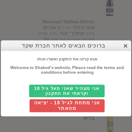
Recanati Galilee Shiraz
אזור גידול
: גליל
זן ענבים
:
סירה
תהליך ייצור:
חלק מהיין
התיישן בחביות עץ אלון
על
היין:
ליין ארומת שיראז
ברוכים הבאים לאתר חברת שקד
אופיינית של סיגליות, לבנדר
ופלפל שחור בליווי ניחוחות עץ
אנא קראו את התקנון ואשרו אותו
אלון
Welcome to Shaked's website, Please read the terms and
conditions before entering
Details
אני מצהיר שאני מעל גיל 18
וקראתי את התקנון
אני מתחת לגיל 18 - יציאה
מהאתר
רקנאטי גליל סוביניון
בלאן