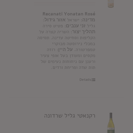
Recanati Yonatan Ros
é
מדינה:
ישראל
אזור גידול:
גליל
זני ענבים:
פטיט סירה
תהליך יצור:
השריה קצרה על
הקליפות וסחיטה עדינה. תסיסה
במכלי נירוסטה מבוקרי
טמפרטורה.
על היין:
רוזה
מקסים ומעודן בעל אופי צעיר
ורענן עם ניחוחות נעימים של
תות שדה ופריחת ורדים.
Details
רקנאטי גליל שרדונה