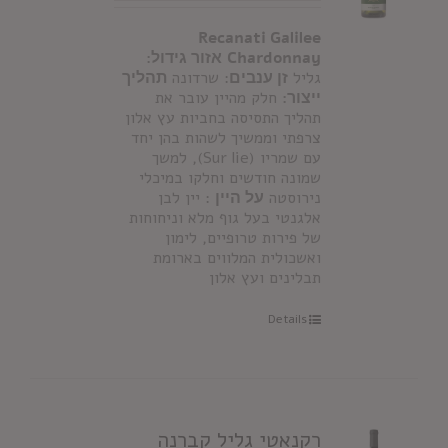
Recanati Galilee
Chardonnay
אזור גידול:
גליל
זן ענבים
: שרדונה
תהליך
ייצור:
חלק מהיין עובר את
תהליך התסיסה בחביות עץ אלון
צרפתי וממשיך לשהות בהן יחד
עם שמריו (Sur lie), למשך
שמונה חודשים וחלקו במיכלי
נירוסטה
על היין
: יין לבן
אלגנטי בעל גוף מלא וניחוחות
של פירות טרופיים, לימון
ואשכולית המלווים בארומת
תבלינים ועץ אלון
Details
רקנאטי גליל קברנה