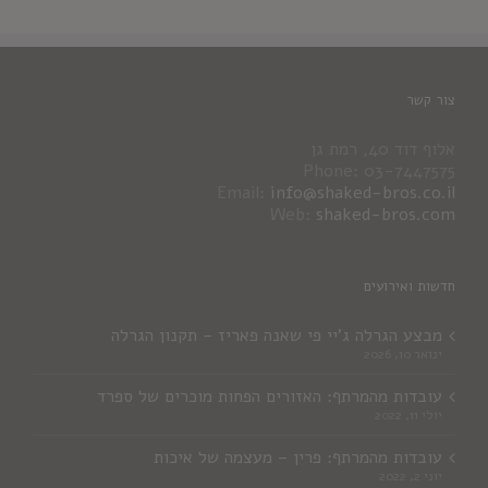
צור קשר
אלוף דוד 40, רמת גן
Phone: 03-7447575
Email:
info@shaked-bros.co.il
Web:
shaked-bros.com
חדשות ואירועים
מבצע הגרלה ג'יי פי שאנה פאריז – תקנון הגרלה
ינואר 10, 2026
עובדות מהמרתף: האזורים הפחות מוכרים של ספרד
יולי 11, 2022
עובדות מהמרתף: פרין – מעצמה של איכות
יוני 2, 2022