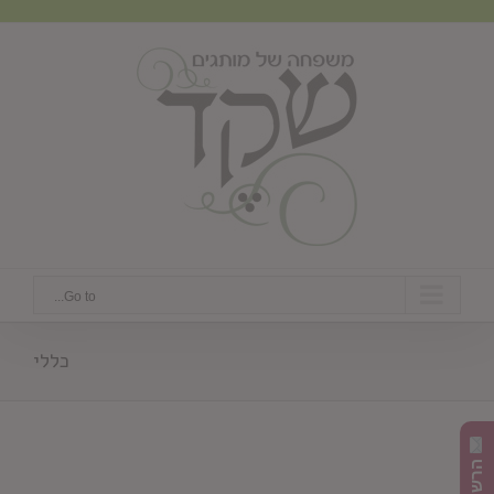
Ski
t
conten
Go to...
כללי