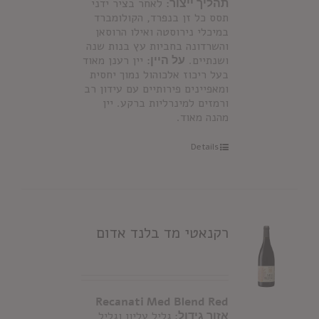
תהליך ייצור:
לאחר בציר ידני
תסס כל זן בנפרד, הקולומברד
במיכלי נירוסטה ואילו הרוסאן
והשרדונה בחביות עץ בנות שנה
ושנתיים.
על היין:
יין רענן מאוד
בעל ריכוז אלכוהול נמוך יחסית
ומאפיינים פירותיים עם עידון רב
ורמזים למינרליות ברקע. יין
מהנה מאוד.
Details
רקנאטי מד בלנד אדום
Recanati Med Blend Red
אזור גידול:
גליל עליון וגליל