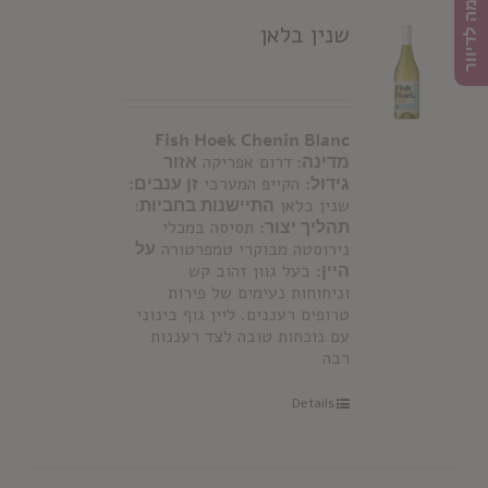
הרשמה לדיוור
שנין בלאן
Fish Hoek Chenin Blanc
מדינה:
דרום אפריקה
אזור
גידול:
הקייפ המערבי
זן ענבים:
שנין בלאן
התיישנות בחביות:
תהליך יצור:
תסיסה במכלי
נירוסטה מבוקרי טמפרטורה
על
היין:
בעל גוון זהוב קש
וניחוחות נעימים של פירות
טרופים רעננים. ליין גוף בינוני
עם נוכחות טובה לצד רעננות
רבה
Details