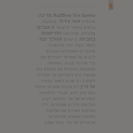
Ruffino Vin Santo
מדינה:
איטליה
אזור גידול:
טוסקנה,
כרמים באזור קיאנטי
זן ענבים:
מלבזיה, טרביאנו
התיישנות
בחביות:
3 שנים
תהליך יצור:
לאחר בציר ידני סלקטיבי
מועברים אשכולות הענבים
ליבוש על מתלים ייעודיים תוך
כדי אוורור קבוע. התסיסה
מתבצעת בחביות עץ קטנות בהן
ממשיך היין להתיישן עד שחרורו
לשוק כ-3 שנים לאחר הבציר.
על היין:
יין קינוח מסורתי מיוחד
בעל גוון זהוב ענברי וניחוחות
עשירים של פרי מיובש, דבש
וקליפות הדרים מסוכרות. ליין
מתיקות עשירה עם חמיצות
מאזנת וטעמים אקזוטיים
מרוכזים של פרי בשל מתוק.