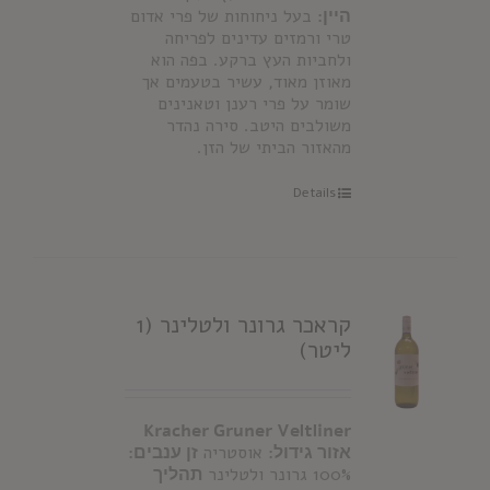
היין:
בעל ניחוחות של פרי אדום
טרי ורמזים עדינים לפריחה
ולחביות העץ ברקע. בפה הוא
מאוזן מאוד, עשיר בטעמים אך
שומר על פרי רענן וטאנינים
משולבים היטב. סירה נהדר
מהאזור הביתי של הזן.
Details
קראכר גרונר ולטלינר (1
ליטר)
Kracher Gruner Veltliner
אזור גידול:
אוסטריה
זן ענבים:
100% גרונר ולטלינר
תהליך