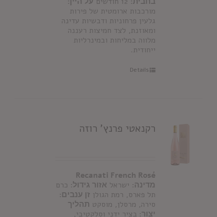
בחבית:
12 חודשים
על היין:
מורכבות ארומטית של פירות
גלעין פרחוניות ודבשיות עדינה
ומאוזנת, לצד חמיצות רעננה
מלווה במליחות ובמינרליות
ייחודית.
Details
רקנאטי פרנץ' רוזה
Recanati French Rosé
מדינה:
ישראל
אזור גידול:
כרם
תל פארס, רמת הגולן
זן ענבים:
סירה, מרסלן, מוסקט
תהליך
יצור:
בציר ידני וסלקטיבי,