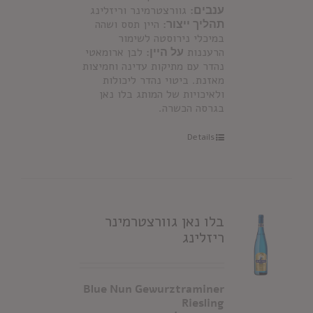
ענבים:
גוורצטרמינר וריזלינג
תהליך ייצור:
היין תסס ושהה
במיכלי נירוסטה לשימור
הרעננות
על היין:
לבן ארומאטי
נהדר עם מתיקות עדינה וחמיצות
מאזנת. ביטוי נהדר ליכולות
ולאיכויות של המותג בלו נאן
בגרסה הכשרה.
Details
בלו נאן גוורצטרמינר
ריזלינג
Blue Nun Gewurztraminer
Riesling