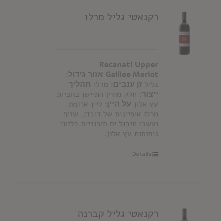
רקנאטי גליל מרלו
Recanati Upper
Galilee Merlot
אזור גידול:
גליל
זן ענבים:
מרלו
תהליך
ייצור
: חלק מהיין התיישן בחביות
עץ אלון
על היין:
ליין ארומת
מרלו אופיינית של דובדן, שזיף
ועשבי תיבול ים תיכוניים בליווי
ניחוחות עץ אלון.
Details
רקנאטי גליל קברנה