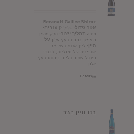
Recanati Galilee Shiraz
אזור גידול
: גליל
זן ענבים
:
סירה
תהליך ייצור:
חלק מהיין
התיישן בחביות עץ אלון
על
היין:
ליין ארומת שיראז
אופיינית של סיגליות, לבנדר
ופלפל שחור בליווי ניחוחות עץ
אלון
Details
בלו וויין כשר