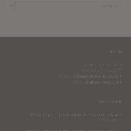

כל מזקקה
צור קשר
אלוף דוד 40, רמת גן
Phone: 03-7447575
Email:
info@shaked-bros.co.il
Web:
shaked-bros.com
חדשות ואירועים
מבצע הגרלה ג'יי פי שאנה פאריז – תקנון הגרלה
ינואר 10, 2026
עובדות מהמרתף: האזורים הפחות מוכרים של ספרד