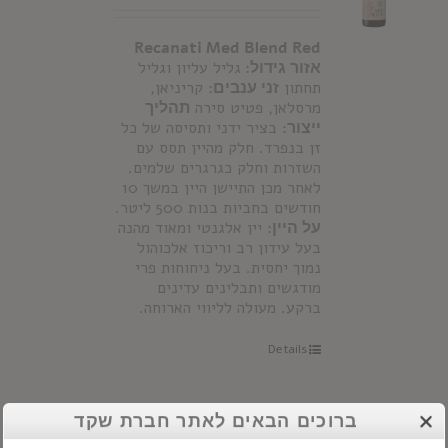
Recanati Med Blend Red
אזור גידול:
גליל עליון וגליל
תחתון
זני ענבים:
קריניאן,
מרסלאן, פטיט סירה
תהליך
ייצור:
בציר ידני ותסיסה של כל
זן בנפרד. חלק מהיין תסס עם
השזרות וחלק כגרגרים שלמים.
לאחר מכן התיישן היין במשך 10
חודשים בחביות בנות 500 ליטר.
על היין:
יין אלגנטי ומאוד מהנה
בעל עידון רב וריכוז אלכוהול
נמוך יחסית. בעל ניחוחות פרי
מודגשים ותבלינים עדינים
ברקע. מעולה לליווי הארוחה.
Details
ברוכים הבאים לאתר חברת שקד