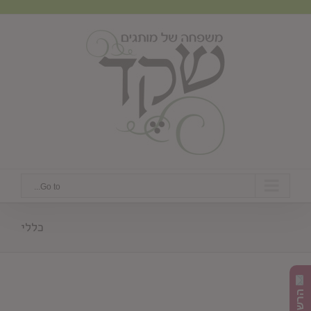
Ski
t
conten
Go to...
כללי