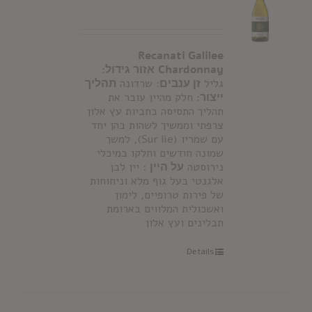
Recanati Galilee
Chardonnay
אזור גידול:
גליל
זן ענבים
: שרדונה
תהליך
ייצור:
חלק מהיין עובר את
תהליך התסיסה בחביות עץ אלון
צרפתי וממשיך לשהות בהן יחד
עם שמריו (Sur lie), למשך
שמונה חודשים וחלקו במיכלי
נירוסטה
על היין
: יין לבן
אלגנטי בעל גוף מלא וניחוחות
של פירות טרופיים, לימון
ואשכולית המלווים בארומת
תבלינים ועץ אלון
Details