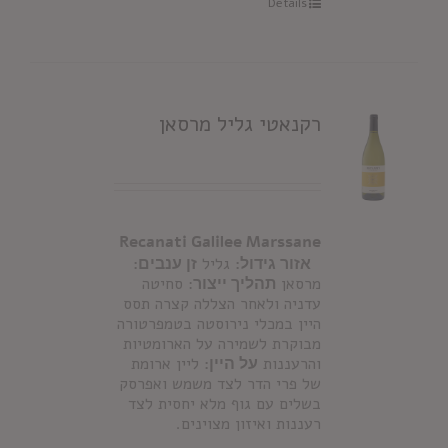
Details
רקנאטי גליל מרסאן
Recanati Galilee Marssane
אזור גידול:
גליל
זן ענבים:
מרסאן
תהליך ייצור
: סחיטה
עדניה ולאחר הצללה קצרה תסס
היין במכלי נירוסטה בטמפרטורה
מבוקרת לשמירה על הארומטיות
והרעננות
על היין:
ליין ארומת
של פרי הדר לצד משמש ואפרסק
בשלים עם גוף מלא יחסית לצד
רעננות ואיזון מצוינים.