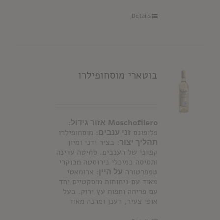
Details
בוטארי מוסחופילרו
Moschofilero
אזור גידול:
פלופונס
זני ענבים:
מוסחופילרו
תהליך יצור:
בציר ידני ומיון
קפדני של הענבים. סחיטה עדינה
ותסיסה במיכלי נירוסטה מבוקרי
טמפרטורה
על היין
: ארומאטי
מאוד עם ניחוחות מוסקטיים יחד
עם פריחה ותפוח עץ ירוק. בעל
אופי צעיר, רענן ומהנה מאוד