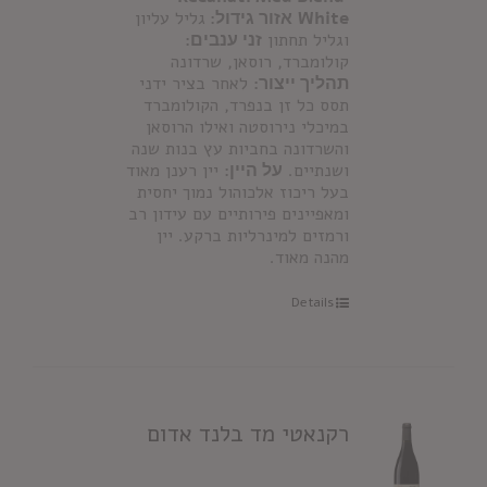
White
אזור גידול:
גליל עליון
וגליל תחתון
זני ענבים:
קולומברד, רוסאן, שרדונה
תהליך ייצור:
לאחר בציר ידני
תסס כל זן בנפרד, הקולומברד
במיכלי נירוסטה ואילו הרוסאן
והשרדונה בחביות עץ בנות שנה
ושנתיים.
על היין:
יין רענן מאוד
בעל ריכוז אלכוהול נמוך יחסית
ומאפיינים פירותיים עם עידון רב
ורמזים למינרליות ברקע. יין
מהנה מאוד.
Details
רקנאטי מד בלנד אדום