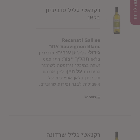
הרשמה לדיוור
רקנאטי גליל סוביניון
בלאן
Recanati Galilee
Sauvignon Blanc
אזור
גידול:
גליל
זן ענבים:
סוביניון
בלאן
תהליך ייצור:
היין תסס
ושהה במיכלי נירוסטה לשימור
הרעננות
על היין:
ליין ארומת
סוביניון בלאן אופיינית של
אשכולית לבנה ופירות טרופיים.
Details
רקנאטי גליל שרדונה