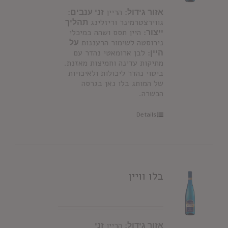
אזור גידול:
הריין
זני ענבים:
גווירצטרמינר וריזלינג
תהליך
ייצור:
היין תסס ושהה במיכלי
נירוסטה לשימור הרעננות
על
היין:
לבן ארומאטי נהדר עם
מתיקות עדינה וחמיצות מאזנת.
ביטוי נהדר ליכולות ולאיכויות
של המותג בלו נאן בגרסה
הכשרה.
Details
בלו וויין
אזור גידול:
הריין
זני