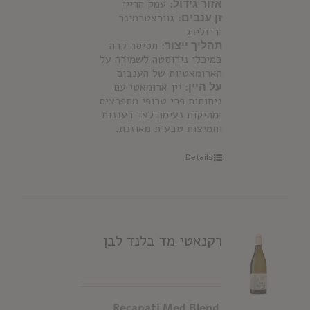
אזור גידול
: עמק הריין
זן ענבים
: גוורצטרמינר
וריזלינג
תהליך ייצור
: תסיסה קרה
במיכלי נירוסטה לשמירה על
הארומאטיות של הענבים
על היין
: יין ארומאטי עם
ניחוחות פרי טרופי מתפרצים
ומתיקות נעימה לצד רעננות
וחמיצות טבעית מאוזנת.
Details
רקנאטי מד בלנד לבן
Recanati Med Blend