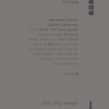
סוביניון
Recanati Upper
Galilee Cabernet
Sauvignon
אזור גידול:
גליל
זן ענבים:
קברנה סוביניון
תהליך ייצור:
חלק מהיין התיישן
בחביות עץ אלון
על היין:
ליין
ארומת קברנה סוביניון אופיינית
של שזיף שחור, קאסיס ועשבי
תיבול ים תיכוניים בליווי
ניחוחות עץ אלון.
Details
רקנאטי גליל סירה