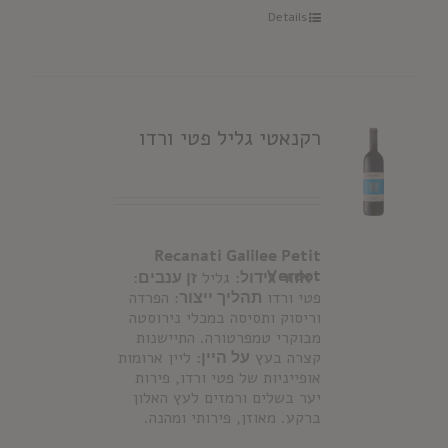
Details
רקנאטי גליל פטי ורדו
Recanati Galilee Petit
Verdot
אזור גידול:
גליל
זן ענבים:
פטי ורדו
תהליך ייצור
: הפרדה
וריסוק ותסיסה במכלי נירוסטה
מבוקרי טמפרטורה. התיישנות
קצרה בעץ
על היין:
ליין ארומות
אופייניות של פטי ורדו, פירות
יער בשלים ורמזים לעץ האלון
ברקע. מאוזן, פירותי ומהנה.